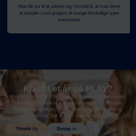
Man får lov til at udvikle sig i forhold til, at man lærer
at arbejde i små grupper af mange forskellige typer
mennesker.
Klar til et år på PLAY?
På Efterskolen PLAY får du en 10. årgang med fællesskab,
fordybelse og plads til at dyrke din passion. Vi arbejder
legende og ambitiøst, så du udvikler dig både fagligt og
menneskeligt. Det er sjovt – det er seriøst sjov.
Tilmeld
dig
Besøg
os