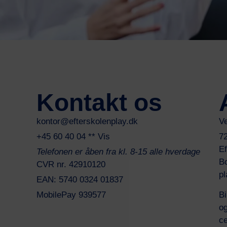
Kontakt os
kontor@efterskolenplay.dk
Ve
+45 60 40 04 ** Vis
7
Ef
Telefonen er åben fra kl. 8-15 alle hverdage
Bo
CVR nr. 42910120
pl
EAN: 5740 0324 01837
Bi
MobilePay 939577
og
ce