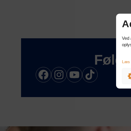
A
Ved 
oply
Følg 