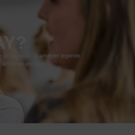
LAY?
e din passion. Vi arbejder legende
det er seriøst sjov.