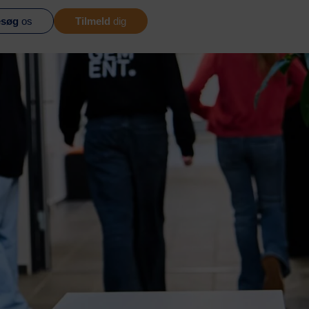
søg
os
Tilmeld
dig