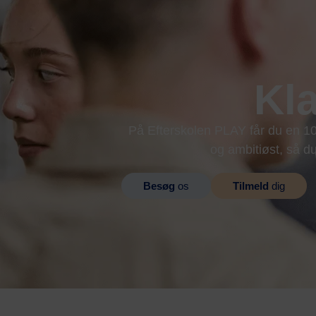
Kla
På Efterskolen PLAY får du en 10.
og ambitiøst, så du
Besøg
os
Tilmeld
dig