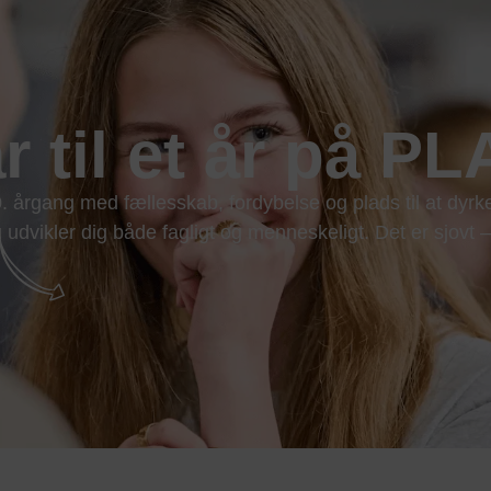
r til et år på P
 årgang med fællesskab, fordybelse og plads til at dyrk
 udvikler dig både fagligt og menneskeligt. Det er sjovt – 